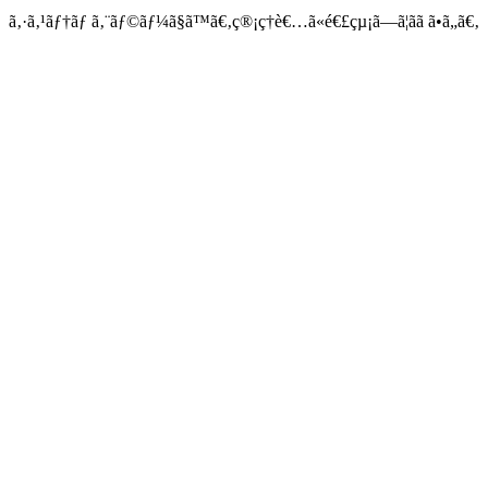
ã‚·ã‚¹ãƒ†ãƒ ã‚¨ãƒ©ãƒ¼ã§ã™ã€‚ç®¡ç†è€…ã«é€£çµ¡ã—ã¦ãã ã•ã„ã€‚