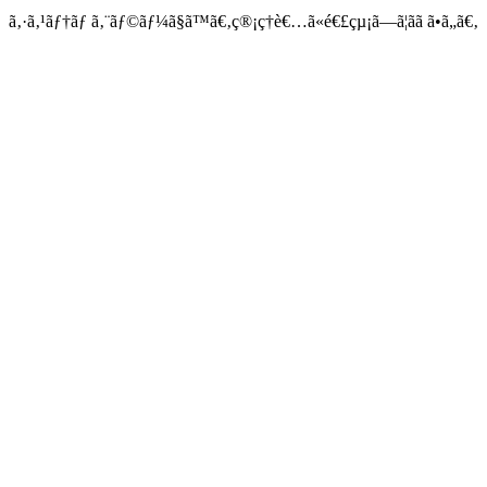
ã‚·ã‚¹ãƒ†ãƒ ã‚¨ãƒ©ãƒ¼ã§ã™ã€‚ç®¡ç†è€…ã«é€£çµ¡ã—ã¦ãã ã•ã„ã€‚