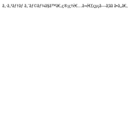
ã‚·ã‚¹ãƒ†ãƒ ã‚¨ãƒ©ãƒ¼ã§ã™ã€‚ç®¡ç†è€…ã«é€£çµ¡ã—ã¦ãã ã•ã„ã€‚