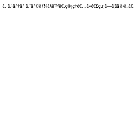
ã‚·ã‚¹ãƒ†ãƒ ã‚¨ãƒ©ãƒ¼ã§ã™ã€‚ç®¡ç†è€…ã«é€£çµ¡ã—ã¦ãã ã•ã„ã€‚