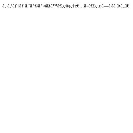
ã‚·ã‚¹ãƒ†ãƒ ã‚¨ãƒ©ãƒ¼ã§ã™ã€‚ç®¡ç†è€…ã«é€£çµ¡ã—ã¦ãã ã•ã„ã€‚