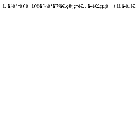
ã‚·ã‚¹ãƒ†ãƒ ã‚¨ãƒ©ãƒ¼ã§ã™ã€‚ç®¡ç†è€…ã«é€£çµ¡ã—ã¦ãã ã•ã„ã€‚