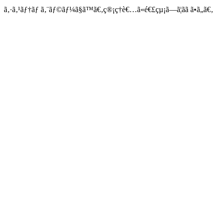
ã‚·ã‚¹ãƒ†ãƒ ã‚¨ãƒ©ãƒ¼ã§ã™ã€‚ç®¡ç†è€…ã«é€£çµ¡ã—ã¦ãã ã•ã„ã€‚