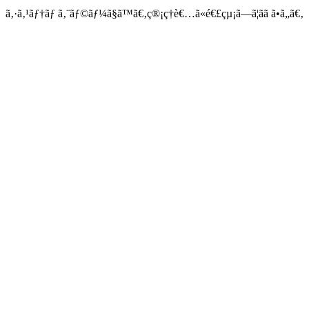
ã‚·ã‚¹ãƒ†ãƒ ã‚¨ãƒ©ãƒ¼ã§ã™ã€‚ç®¡ç†è€…ã«é€£çµ¡ã—ã¦ãã ã•ã„ã€‚