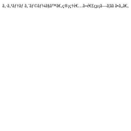
ã‚·ã‚¹ãƒ†ãƒ ã‚¨ãƒ©ãƒ¼ã§ã™ã€‚ç®¡ç†è€…ã«é€£çµ¡ã—ã¦ãã ã•ã„ã€‚