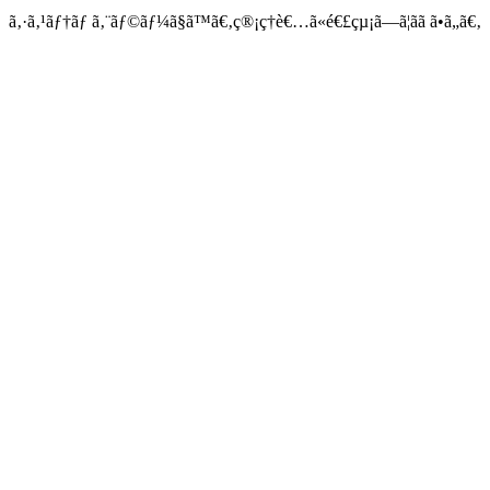
ã‚·ã‚¹ãƒ†ãƒ ã‚¨ãƒ©ãƒ¼ã§ã™ã€‚ç®¡ç†è€…ã«é€£çµ¡ã—ã¦ãã ã•ã„ã€‚