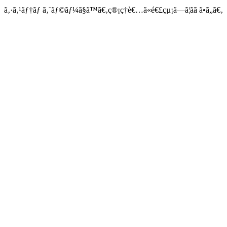
ã‚·ã‚¹ãƒ†ãƒ ã‚¨ãƒ©ãƒ¼ã§ã™ã€‚ç®¡ç†è€…ã«é€£çµ¡ã—ã¦ãã ã•ã„ã€‚