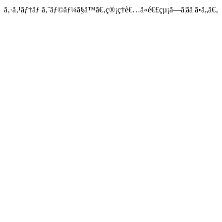
ã‚·ã‚¹ãƒ†ãƒ ã‚¨ãƒ©ãƒ¼ã§ã™ã€‚ç®¡ç†è€…ã«é€£çµ¡ã—ã¦ãã ã•ã„ã€‚