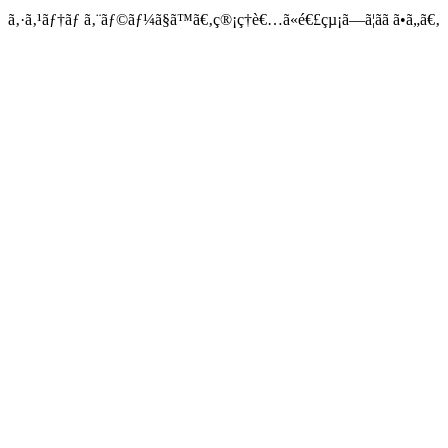
ã‚·ã‚¹ãƒ†ãƒ ã‚¨ãƒ©ãƒ¼ã§ã™ã€‚ç®¡ç†è€…ã«é€£çµ¡ã—ã¦ãã ã•ã„ã€‚