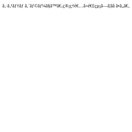
ã‚·ã‚¹ãƒ†ãƒ ã‚¨ãƒ©ãƒ¼ã§ã™ã€‚ç®¡ç†è€…ã«é€£çµ¡ã—ã¦ãã ã•ã„ã€‚