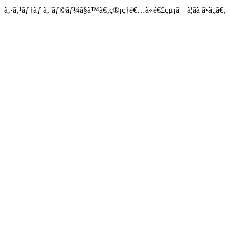
ã‚·ã‚¹ãƒ†ãƒ ã‚¨ãƒ©ãƒ¼ã§ã™ã€‚ç®¡ç†è€…ã«é€£çµ¡ã—ã¦ãã ã•ã„ã€‚