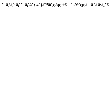
ã‚·ã‚¹ãƒ†ãƒ ã‚¨ãƒ©ãƒ¼ã§ã™ã€‚ç®¡ç†è€…ã«é€£çµ¡ã—ã¦ãã ã•ã„ã€‚