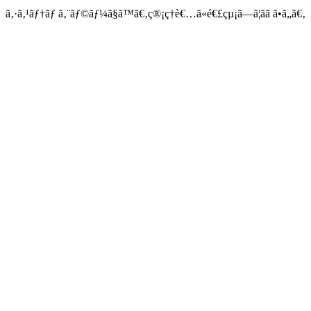
ã‚·ã‚¹ãƒ†ãƒ ã‚¨ãƒ©ãƒ¼ã§ã™ã€‚ç®¡ç†è€…ã«é€£çµ¡ã—ã¦ãã ã•ã„ã€‚