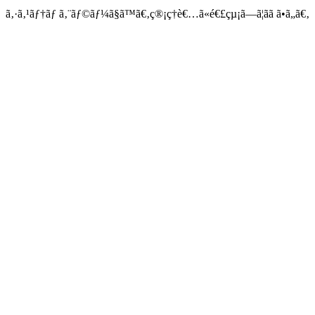
ã‚·ã‚¹ãƒ†ãƒ ã‚¨ãƒ©ãƒ¼ã§ã™ã€‚ç®¡ç†è€…ã«é€£çµ¡ã—ã¦ãã ã•ã„ã€‚