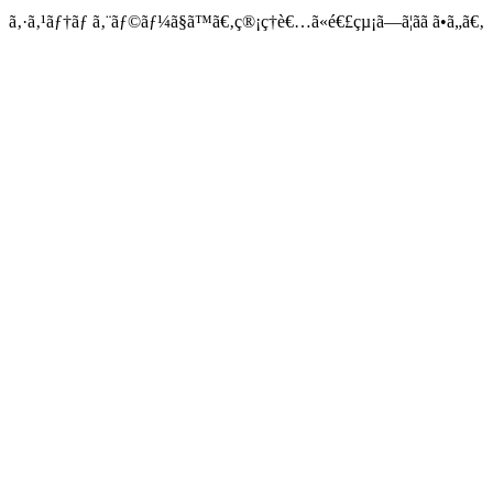
ã‚·ã‚¹ãƒ†ãƒ ã‚¨ãƒ©ãƒ¼ã§ã™ã€‚ç®¡ç†è€…ã«é€£çµ¡ã—ã¦ãã ã•ã„ã€‚