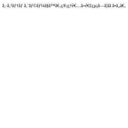
ã‚·ã‚¹ãƒ†ãƒ ã‚¨ãƒ©ãƒ¼ã§ã™ã€‚ç®¡ç†è€…ã«é€£çµ¡ã—ã¦ãã ã•ã„ã€‚