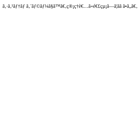
ã‚·ã‚¹ãƒ†ãƒ ã‚¨ãƒ©ãƒ¼ã§ã™ã€‚ç®¡ç†è€…ã«é€£çµ¡ã—ã¦ãã ã•ã„ã€‚