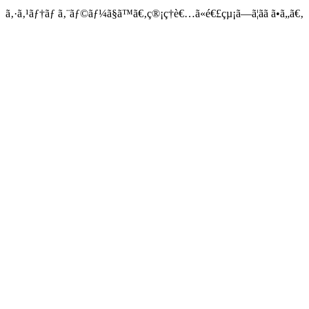
ã‚·ã‚¹ãƒ†ãƒ ã‚¨ãƒ©ãƒ¼ã§ã™ã€‚ç®¡ç†è€…ã«é€£çµ¡ã—ã¦ãã ã•ã„ã€‚