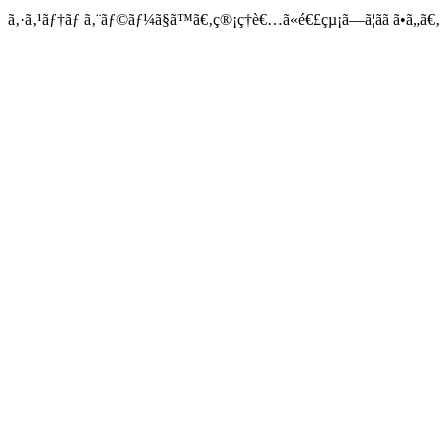
ã‚·ã‚¹ãƒ†ãƒ ã‚¨ãƒ©ãƒ¼ã§ã™ã€‚ç®¡ç†è€…ã«é€£çµ¡ã—ã¦ãã ã•ã„ã€‚