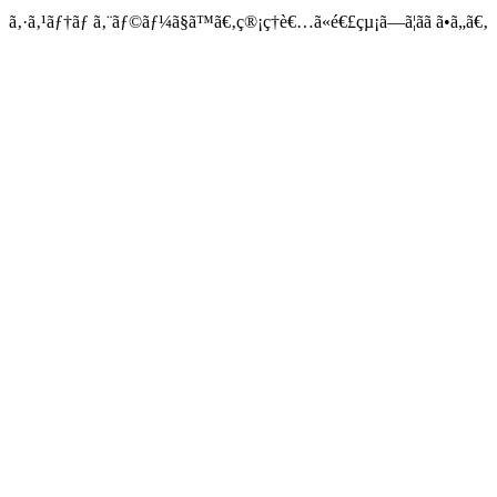
ã‚·ã‚¹ãƒ†ãƒ ã‚¨ãƒ©ãƒ¼ã§ã™ã€‚ç®¡ç†è€…ã«é€£çµ¡ã—ã¦ãã ã•ã„ã€‚