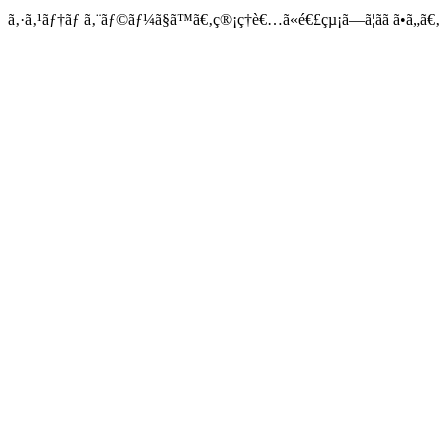
ã‚·ã‚¹ãƒ†ãƒ ã‚¨ãƒ©ãƒ¼ã§ã™ã€‚ç®¡ç†è€…ã«é€£çµ¡ã—ã¦ãã ã•ã„ã€‚