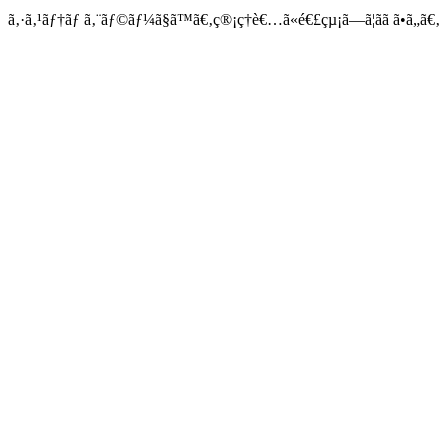
ã‚·ã‚¹ãƒ†ãƒ ã‚¨ãƒ©ãƒ¼ã§ã™ã€‚ç®¡ç†è€…ã«é€£çµ¡ã—ã¦ãã ã•ã„ã€‚