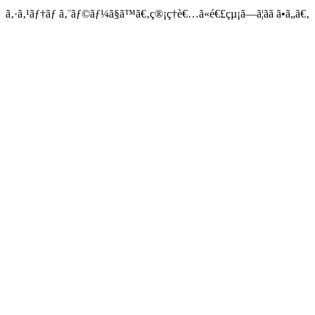
ã‚·ã‚¹ãƒ†ãƒ ã‚¨ãƒ©ãƒ¼ã§ã™ã€‚ç®¡ç†è€…ã«é€£çµ¡ã—ã¦ãã ã•ã„ã€‚