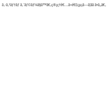
ã‚·ã‚¹ãƒ†ãƒ ã‚¨ãƒ©ãƒ¼ã§ã™ã€‚ç®¡ç†è€…ã«é€£çµ¡ã—ã¦ãã ã•ã„ã€‚