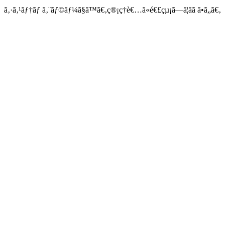
ã‚·ã‚¹ãƒ†ãƒ ã‚¨ãƒ©ãƒ¼ã§ã™ã€‚ç®¡ç†è€…ã«é€£çµ¡ã—ã¦ãã ã•ã„ã€‚