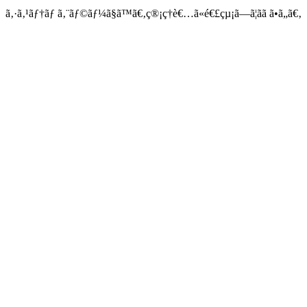
ã‚·ã‚¹ãƒ†ãƒ ã‚¨ãƒ©ãƒ¼ã§ã™ã€‚ç®¡ç†è€…ã«é€£çµ¡ã—ã¦ãã ã•ã„ã€‚