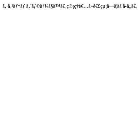
ã‚·ã‚¹ãƒ†ãƒ ã‚¨ãƒ©ãƒ¼ã§ã™ã€‚ç®¡ç†è€…ã«é€£çµ¡ã—ã¦ãã ã•ã„ã€‚