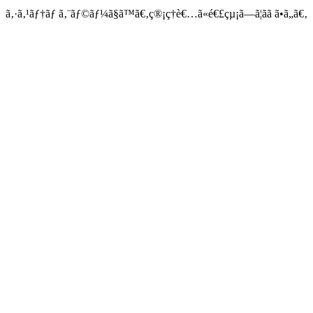
ã‚·ã‚¹ãƒ†ãƒ ã‚¨ãƒ©ãƒ¼ã§ã™ã€‚ç®¡ç†è€…ã«é€£çµ¡ã—ã¦ãã ã•ã„ã€‚