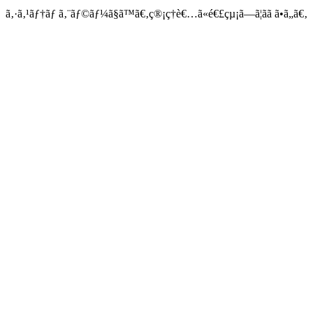
ã‚·ã‚¹ãƒ†ãƒ ã‚¨ãƒ©ãƒ¼ã§ã™ã€‚ç®¡ç†è€…ã«é€£çµ¡ã—ã¦ãã ã•ã„ã€‚