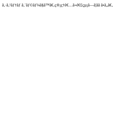
ã‚·ã‚¹ãƒ†ãƒ ã‚¨ãƒ©ãƒ¼ã§ã™ã€‚ç®¡ç†è€…ã«é€£çµ¡ã—ã¦ãã ã•ã„ã€‚