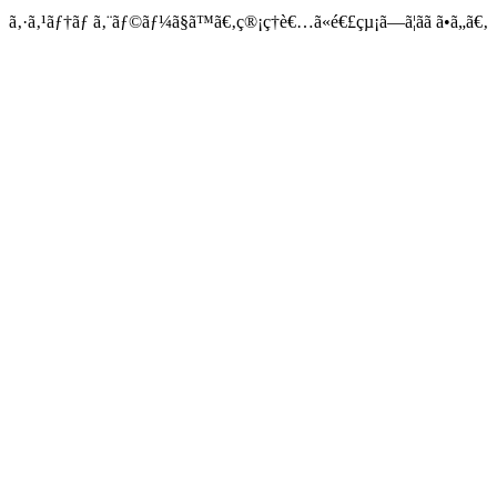
ã‚·ã‚¹ãƒ†ãƒ ã‚¨ãƒ©ãƒ¼ã§ã™ã€‚ç®¡ç†è€…ã«é€£çµ¡ã—ã¦ãã ã•ã„ã€‚