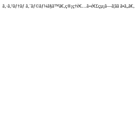
ã‚·ã‚¹ãƒ†ãƒ ã‚¨ãƒ©ãƒ¼ã§ã™ã€‚ç®¡ç†è€…ã«é€£çµ¡ã—ã¦ãã ã•ã„ã€‚