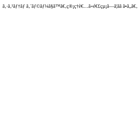
ã‚·ã‚¹ãƒ†ãƒ ã‚¨ãƒ©ãƒ¼ã§ã™ã€‚ç®¡ç†è€…ã«é€£çµ¡ã—ã¦ãã ã•ã„ã€‚