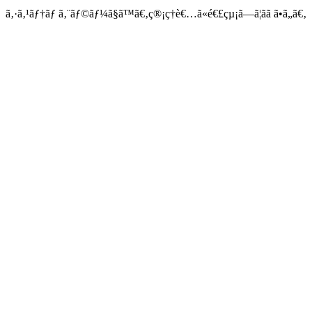
ã‚·ã‚¹ãƒ†ãƒ ã‚¨ãƒ©ãƒ¼ã§ã™ã€‚ç®¡ç†è€…ã«é€£çµ¡ã—ã¦ãã ã•ã„ã€‚