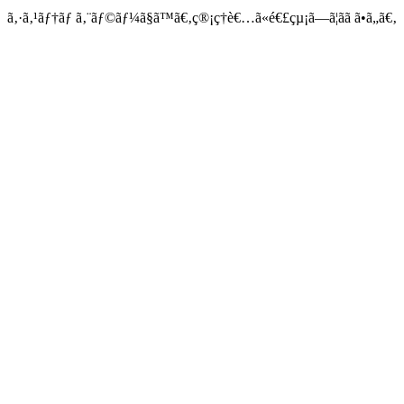
ã‚·ã‚¹ãƒ†ãƒ ã‚¨ãƒ©ãƒ¼ã§ã™ã€‚ç®¡ç†è€…ã«é€£çµ¡ã—ã¦ãã ã•ã„ã€‚