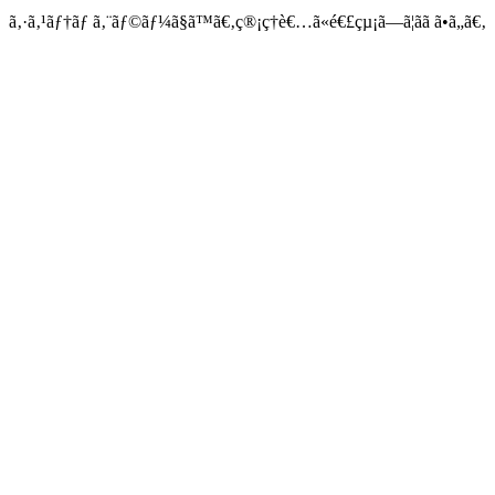
ã‚·ã‚¹ãƒ†ãƒ ã‚¨ãƒ©ãƒ¼ã§ã™ã€‚ç®¡ç†è€…ã«é€£çµ¡ã—ã¦ãã ã•ã„ã€‚