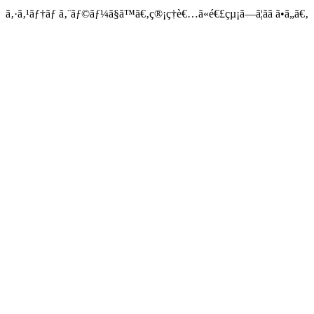
ã‚·ã‚¹ãƒ†ãƒ ã‚¨ãƒ©ãƒ¼ã§ã™ã€‚ç®¡ç†è€…ã«é€£çµ¡ã—ã¦ãã ã•ã„ã€‚