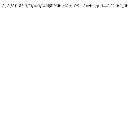
ã‚·ã‚¹ãƒ†ãƒ ã‚¨ãƒ©ãƒ¼ã§ã™ã€‚ç®¡ç†è€…ã«é€£çµ¡ã—ã¦ãã ã•ã„ã€‚