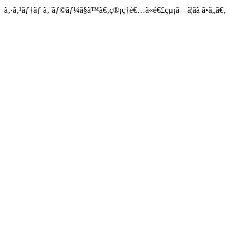
ã‚·ã‚¹ãƒ†ãƒ ã‚¨ãƒ©ãƒ¼ã§ã™ã€‚ç®¡ç†è€…ã«é€£çµ¡ã—ã¦ãã ã•ã„ã€‚