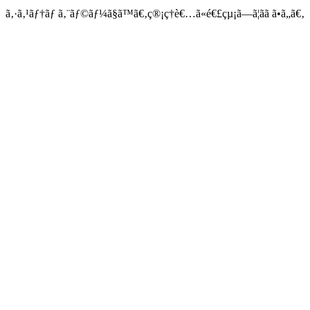
ã‚·ã‚¹ãƒ†ãƒ ã‚¨ãƒ©ãƒ¼ã§ã™ã€‚ç®¡ç†è€…ã«é€£çµ¡ã—ã¦ãã ã•ã„ã€‚