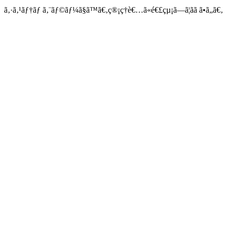
ã‚·ã‚¹ãƒ†ãƒ ã‚¨ãƒ©ãƒ¼ã§ã™ã€‚ç®¡ç†è€…ã«é€£çµ¡ã—ã¦ãã ã•ã„ã€‚