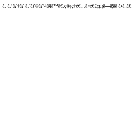
ã‚·ã‚¹ãƒ†ãƒ ã‚¨ãƒ©ãƒ¼ã§ã™ã€‚ç®¡ç†è€…ã«é€£çµ¡ã—ã¦ãã ã•ã„ã€‚