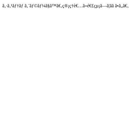
ã‚·ã‚¹ãƒ†ãƒ ã‚¨ãƒ©ãƒ¼ã§ã™ã€‚ç®¡ç†è€…ã«é€£çµ¡ã—ã¦ãã ã•ã„ã€‚