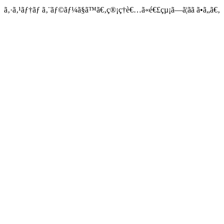
ã‚·ã‚¹ãƒ†ãƒ ã‚¨ãƒ©ãƒ¼ã§ã™ã€‚ç®¡ç†è€…ã«é€£çµ¡ã—ã¦ãã ã•ã„ã€‚