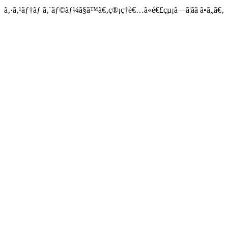
ã‚·ã‚¹ãƒ†ãƒ ã‚¨ãƒ©ãƒ¼ã§ã™ã€‚ç®¡ç†è€…ã«é€£çµ¡ã—ã¦ãã ã•ã„ã€‚