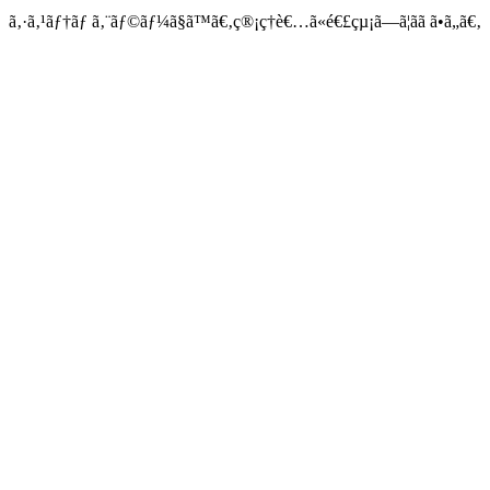
ã‚·ã‚¹ãƒ†ãƒ ã‚¨ãƒ©ãƒ¼ã§ã™ã€‚ç®¡ç†è€…ã«é€£çµ¡ã—ã¦ãã ã•ã„ã€‚